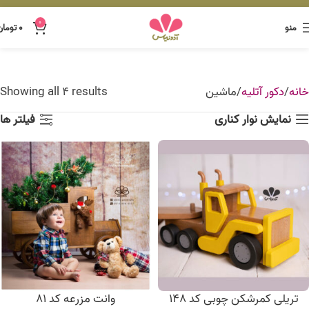
0
منو
۰
تومان
خانه
دکور آتلیه
ماشین
Showing all 4 results
نمایش نوار کناری
فیلتر ها
تریلی کمرشکن چوبی کد 148
وانت مزرعه کد 81