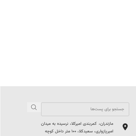
مازندران، کمربندی امیرکلا، نرسیده به میدان
امیرپازواری، سعیدکلا، 100 متر داخل کوچه