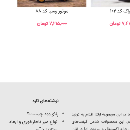
ک کد 102
موتور وسپا کد 88
۷,۴
تومان
۷,۲۱۵,۰۰۰
تومان
نوشته‌های تازه
پلای‌وود چیست؟
ود را آغاز کرد. ما در این مجموعه ابتدا اقدام به تولید
انواع میز ناهارخوری و ابعاد
یم. این محصولات شامل گیفت‌های
د اکسترنال و ... بود. اما در آبان
استاندارد آن