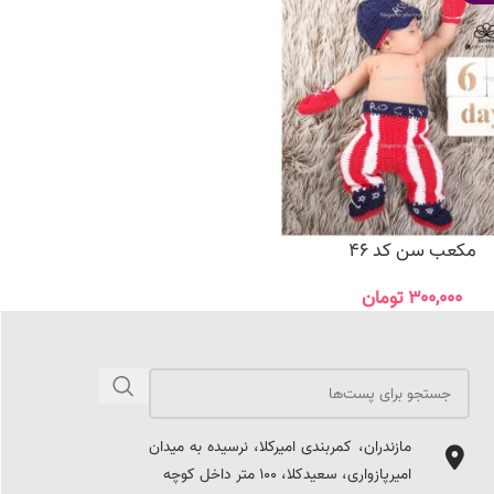
مکعب سن کد 46
۳۰۰,۰۰۰
تومان
مازندران، کمربندی امیرکلا، نرسیده به میدان
امیرپازواری، سعیدکلا، 100 متر داخل کوچه