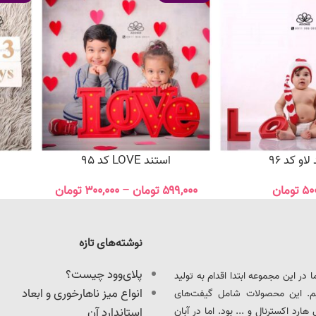
او کد 96
استند LOVE کد 95
۵۰
تومان
۵۹۹,۰۰۰
تومان
–
۳۰۰,۰۰۰
تومان
نوشته‌های تازه
پلای‌وود چیست؟
ود را آغاز کرد. ما در این مجموعه ابتدا اقدام به تولید
انواع میز ناهارخوری و ابعاد
یم. این محصولات شامل گیفت‌های
د اکسترنال و ... بود. اما در آبان
استاندارد آن