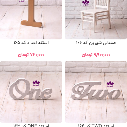
صندلی شیرین کد 166
استند اعداد کد 165
۹,۹۰۰,۰۰۰
تومان
۷۴۰,۰۰۰
تومان
استند TWO کد 164
استند ONE کد 163