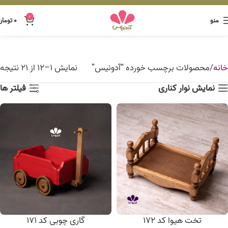
0
منو
۰
تومان
خانه
محصولات برچسب خورده “آدونیس”
نمایش 1–12 از 21 نتیجه
نمایش نوار کناری
فیلتر ها
تخت هیوا کد 172
گاری چوبی کد 171