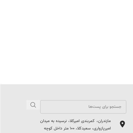
مازندران، کمربندی امیرکلا، نرسیده به میدان
امیرپازواری، سعیدکلا، 100 متر داخل کوچه