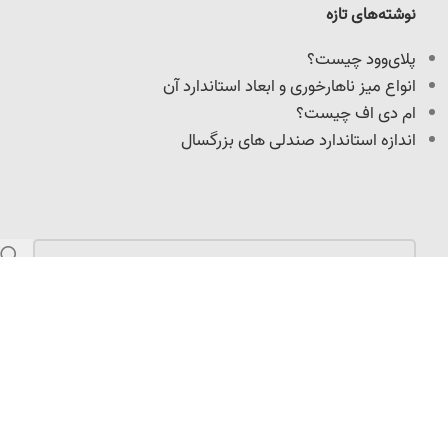
نوشته‌های تازه
پلای‌وود چیست؟
انواع میز ناهارخوری و ابعاد استاندارد آن
ام دی اف چیست؟
اندازه استاندارد صندلی های بزرگسال
مازندران، کمربندی امیرکلا، نرسیده به میدان امیرپازواری،
سعیدکلا، 100 متر داخل کوچه
info@adoniswoodcrafts.ir
0911-906-0931