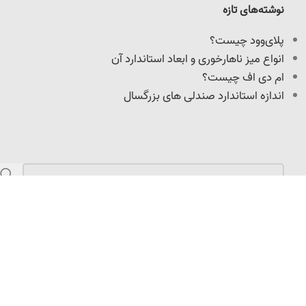
نوشته‌های تازه
پلای‌وود چیست؟
انواع میز ناهارخوری و ابعاد استاندارد آن
ام دی اف چیست؟
اندازه استاندارد صندلی های بزرگسال
مازندران، کمربندی امیرکلا، نرسیده به میدان امیرپازواری،
سعیدکلا، 100 متر داخل کوچه
info@adoniswoodcrafts.ir
0911-906-0931