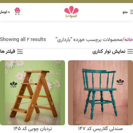
0
منو
۰
تومان
خانه
محصولات برچسب خورده “بارداری”
Showing all 2 results
نمایش نوار کناری
فیلتر ها
صندلی گلاریس کد 147
نردبان چوبی کد 145