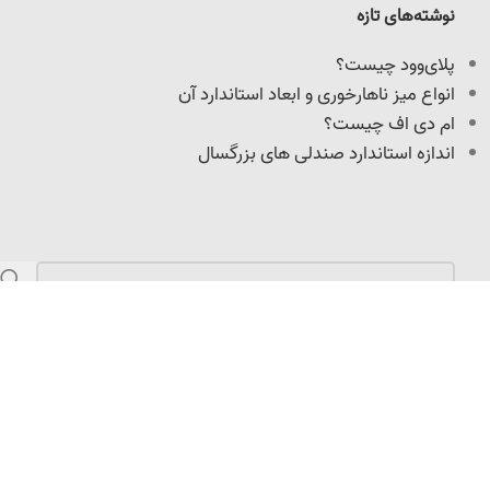
نوشته‌های تازه
پلای‌وود چیست؟
انواع میز ناهارخوری و ابعاد استاندارد آن
ام دی اف چیست؟
اندازه استاندارد صندلی های بزرگسال
مازندران، کمربندی امیرکلا، نرسیده به میدان امیرپازواری،
سعیدکلا، 100 متر داخل کوچه
info@adoniswoodcrafts.ir
0911-906-0931