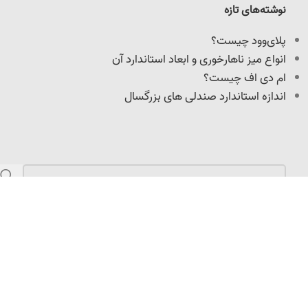
نوشته‌های تازه
پلای‌وود چیست؟
انواع میز ناهارخوری و ابعاد استاندارد آن
ام دی اف چیست؟
اندازه استاندارد صندلی های بزرگسال
مازندران، کمربندی امیرکلا، نرسیده به میدان امیرپازواری،
سعیدکلا، 100 متر داخل کوچه
info@adoniswoodcrafts.ir
0911-906-0931