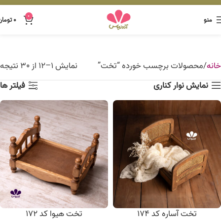
0
منو
۰
تومان
خانه
محصولات برچسب خورده “تخت”
نمایش 1–12 از 30 نتیجه
نمایش نوار کناری
فیلتر ها
تخت آساره کد 174
تخت هیوا کد 172