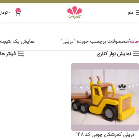
0
منو
۰
تومان
خانه
محصولات برچسب خورده “تریلی”
نمایش یک نتیجه
نمایش نوار کناری
فیلتر ها
تریلی کمرشکن چوبی کد 148