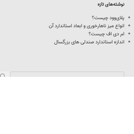
نوشته‌های تازه
پلای‌وود چیست؟
انواع میز ناهارخوری و ابعاد استاندارد آن
ام دی اف چیست؟
اندازه استاندارد صندلی های بزرگسال
مازندران، کمربندی امیرکلا، نرسیده به میدان امیرپازواری،
سعیدکلا، 100 متر داخل کوچه
info@adoniswoodcrafts.ir
0911-906-0931