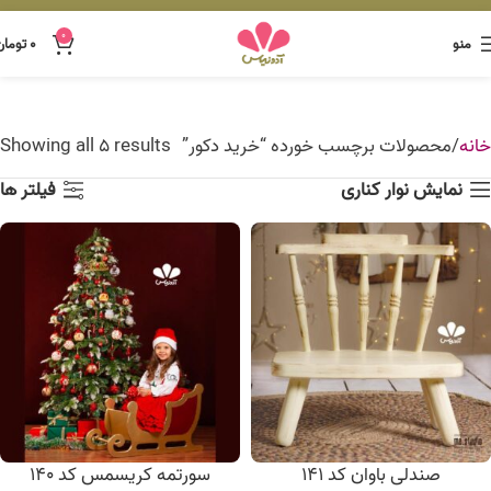
0
منو
۰
تومان
خانه
محصولات برچسب خورده “خرید دکور”
Showing all 5 results
نمایش نوار کناری
فیلتر ها
صندلی باوان کد 141
سورتمه کریسمس کد 140