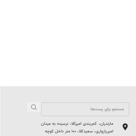
مازندران، کمربندی امیرکلا، نرسیده به میدان
امیرپازواری، سعیدکلا، 100 متر داخل کوچه