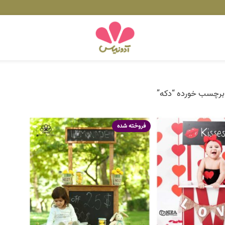
رچسب خورده “دکه”
فروخته شده