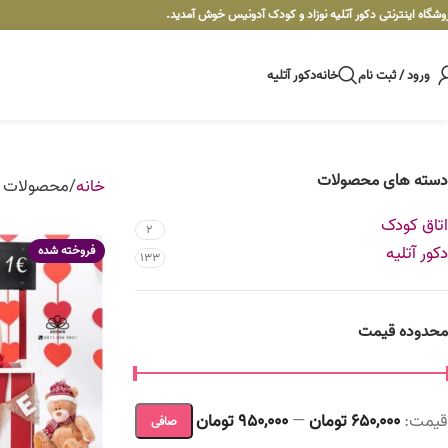
وشگاه اینترنتی دکور آتلیه نوزاد و کودک آدونیس خوش آمدید.
ورود / ثبت نام
خانه
دکور آتلیه
دسته های محصولات
خانه
محصولات ب
اتاق کودک
2
دکور آتلیه
فروخته شده
133
محدوده قیمت
قيمت:
650,000 تومان
—
950,000 تومان
صافی