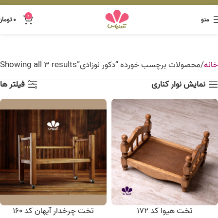
0
منو
۰
تومان
خانه
محصولات برچسب خورده “دکور نوزادی”
Showing all 3 results
نمایش نوار کناری
فیلتر ها
تخت هیوا کد 172
تخت چرخدار آیهان کد 160