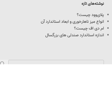
نوشته‌های تازه
پلای‌وود چیست؟
انواع میز ناهارخوری و ابعاد استاندارد آن
ام دی اف چیست؟
اندازه استاندارد صندلی های بزرگسال
مازندران، کمربندی امیرکلا، نرسیده به میدان امیرپازواری،
سعیدکلا، 100 متر داخل کوچه
info@adoniswoodcrafts.ir
0911-906-0931