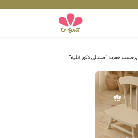
رچسب خورده “صندلی دکور آتلیه”