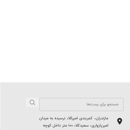
مازندران، کمربندی امیرکلا، نرسیده به میدان
امیرپازواری، سعیدکلا، 100 متر داخل کوچه