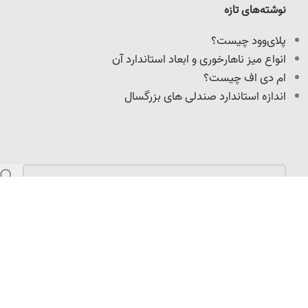
نوشته‌های تازه
پلای‌وود چیست؟
انواع میز ناهارخوری و ابعاد استاندارد آن
ام دی اف چیست؟
اندازه استاندارد صندلی های بزرگسال
مازندران، کمربندی امیرکلا، نرسیده به میدان امیرپازواری،
سعیدکلا، 100 متر داخل کوچه
info@adoniswoodcrafts.ir
0911-906-0931