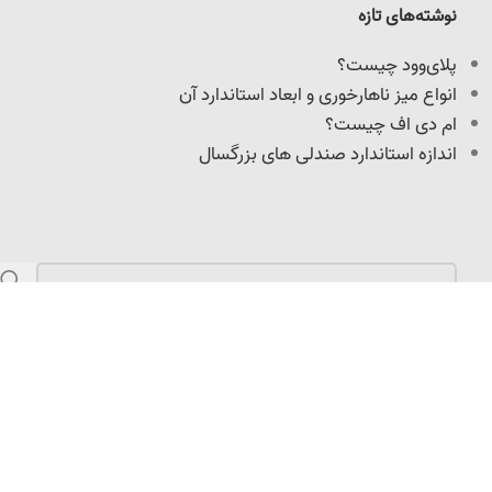
نوشته‌های تازه
پلای‌وود چیست؟
انواع میز ناهارخوری و ابعاد استاندارد آن
ام دی اف چیست؟
اندازه استاندارد صندلی های بزرگسال
مازندران، کمربندی امیرکلا، نرسیده به میدان امیرپازواری،
سعیدکلا، 100 متر داخل کوچه
info@adoniswoodcrafts.ir
0911-906-0931