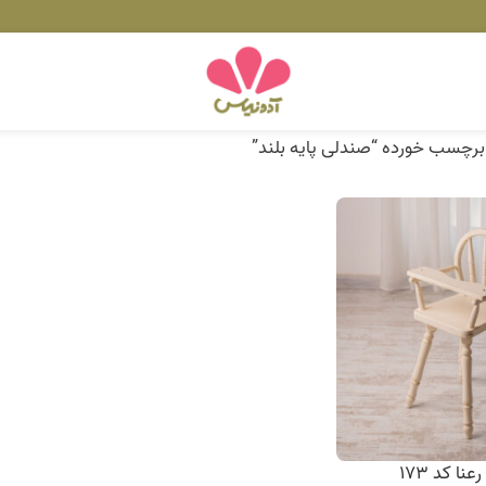
رچسب خورده “صندلی پایه بلند”
نا کد 173