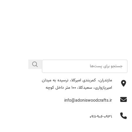
مازندران، کمربندی امیرکلا، نرسیده به میدان
امیرپازواری، سعیدکلا، 100 متر داخل کوچه
info@adoniswoodcrafts.ir
0911-906-0931