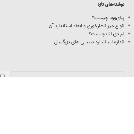
نوشته‌های تازه
پلای‌وود چیست؟
انواع میز ناهارخوری و ابعاد استاندارد آن
ام دی اف چیست؟
اندازه استاندارد صندلی های بزرگسال
مازندران، کمربندی امیرکلا، نرسیده به میدان امیرپازواری،
سعیدکلا، 100 متر داخل کوچه
info@adoniswoodcrafts.ir
0911-906-0931