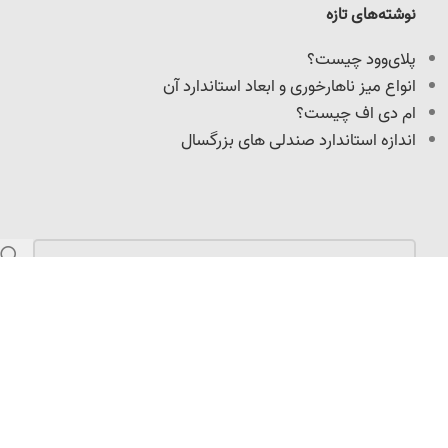
نوشته‌های تازه
پلای‌وود چیست؟
انواع میز ناهارخوری و ابعاد استاندارد آن
ام دی اف چیست؟
اندازه استاندارد صندلی های بزرگسال
مازندران، کمربندی امیرکلا، نرسیده به میدان امیرپازواری،
سعیدکلا، 100 متر داخل کوچه
info@adoniswoodcrafts.ir
0911-906-0931