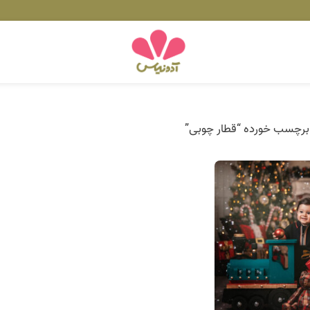
رچسب خورده “قطار چوبی”