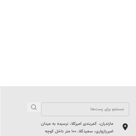
مازندران، کمربندی امیرکلا، نرسیده به میدان
امیرپازواری، سعیدکلا، 100 متر داخل کوچه