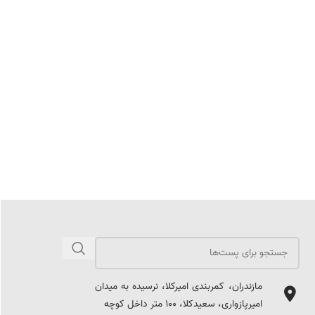
مازندران، کمربندی امیرکلا، نرسیده به میدان
امیرپازواری، سعیدکلا، 100 متر داخل کوچه