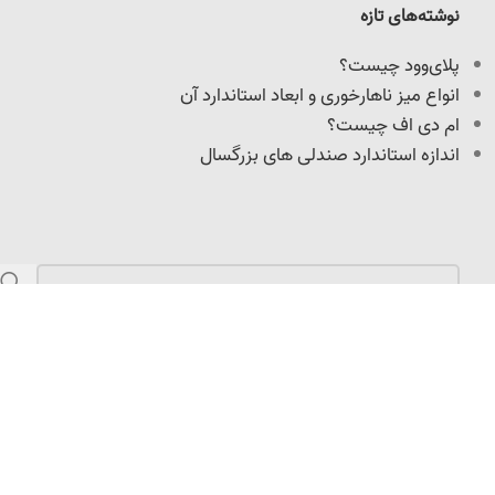
نوشته‌های تازه
پلای‌وود چیست؟
انواع میز ناهارخوری و ابعاد استاندارد آن
ام دی اف چیست؟
اندازه استاندارد صندلی های بزرگسال
مازندران، کمربندی امیرکلا، نرسیده به میدان امیرپازواری،
سعیدکلا، 100 متر داخل کوچه
info@adoniswoodcrafts.ir
0911-906-0931