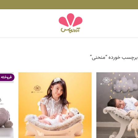
رچسب خورده “منحنی”
فروخته 