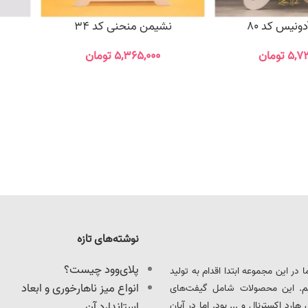
ونیس کد 80
نشیمن منحنی کد 34
۵,۷
تومان
۵,۳۶۵,۰۰۰
تومان
نوشته‌های تازه
پلای‌وود چیست؟
ود را آغاز کرد. ما در این مجموعه ابتدا اقدام به تولید
انواع میز ناهارخوری و ابعاد
یم. این محصولات شامل گیفت‌های
د اکسترنال و ... بود. اما در آبان
استاندارد آن