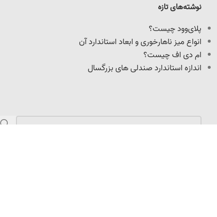
نوشته‌های تازه
پلای‌وود چیست؟
انواع میز ناهارخوری و ابعاد استاندارد آن
ام دی اف چیست؟
اندازه استاندارد صندلی های بزرگسال
مازندران، کمربندی امیرکلا، نرسیده به میدان امیرپازواری،
سعیدکلا، 100 متر داخل کوچه
info@adoniswoodcrafts.ir
0911-906-0931