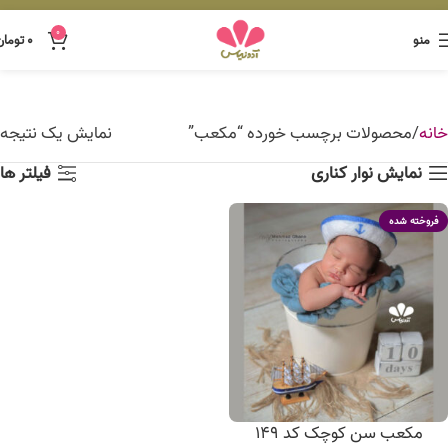
0
منو
۰
تومان
خانه
محصولات برچسب خورده “مکعب”
نمایش یک نتیجه
نمایش نوار کناری
فیلتر ها
فروخته شده
مکعب سن کوچک کد 149