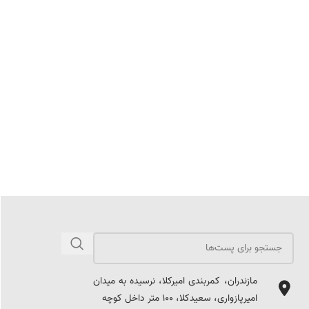
مازندران، کمربندی امیرکلا، نرسیده به میدان
امیرپازواری، سعیدکلا، 100 متر داخل کوچه