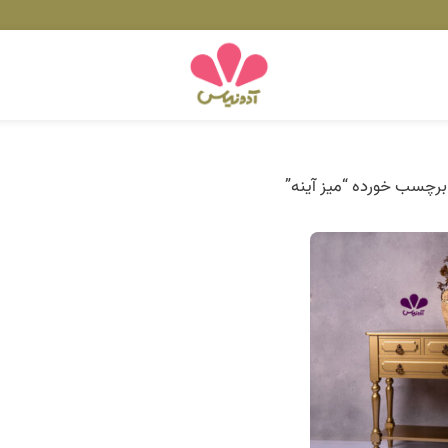
رچسب خورده “میز آینه”