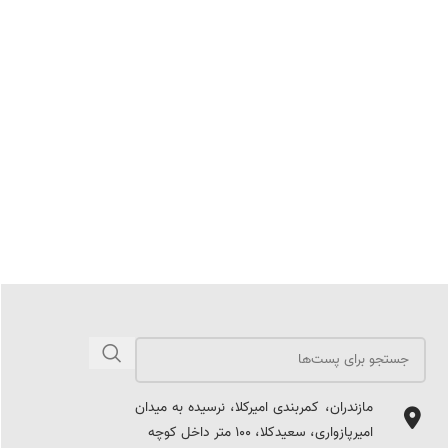
مازندران، کمربندی امیرکلا، نرسیده به میدان
امیرپازواری، سعیدکلا، 100 متر داخل کوچه