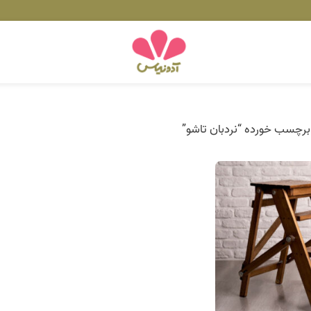
رچسب خورده “نردبان تاشو”