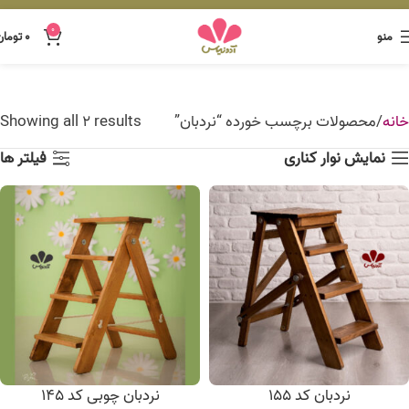
0
منو
۰
تومان
خانه
محصولات برچسب خورده “نردبان”
Showing all 2 results
نمایش نوار کناری
فیلتر ها
نردبان کد 155
نردبان چوبی کد 145