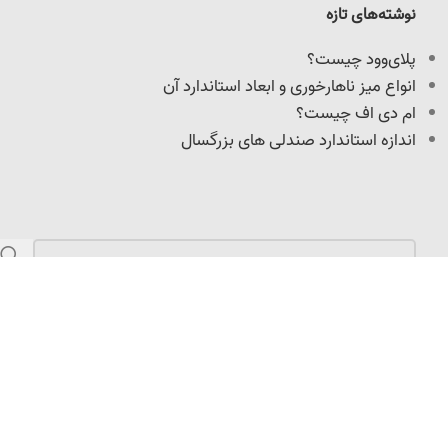
نوشته‌های تازه
پلای‌وود چیست؟
انواع میز ناهارخوری و ابعاد استاندارد آن
ام دی اف چیست؟
اندازه استاندارد صندلی های بزرگسال
مازندران، کمربندی امیرکلا، نرسیده به میدان امیرپازواری،
سعیدکلا، 100 متر داخل کوچه
info@adoniswoodcrafts.ir
0911-906-0931