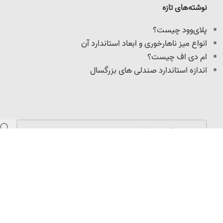
نوشته‌های تازه
پلای‌وود چیست؟
انواع میز ناهارخوری و ابعاد استاندارد آن
ام دی اف چیست؟
اندازه استاندارد صندلی های بزرگسال
مازندران، کمربندی امیرکلا، نرسیده به میدان امیرپازواری،
سعیدکلا، 100 متر داخل کوچه
info@adoniswoodcrafts.ir
0911-906-0931