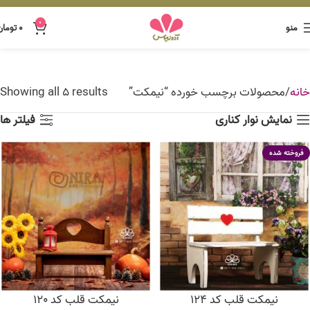
0
منو
۰
تومان
خانه
محصولات برچسب خورده “نیمکت”
Showing all 5 results
نمایش نوار کناری
فیلتر ها
فروخته شده
نیمکت قلب کد 124
نیمکت قلب کد 120