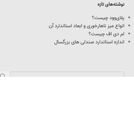
نوشته‌های تازه
پلای‌وود چیست؟
انواع میز ناهارخوری و ابعاد استاندارد آن
ام دی اف چیست؟
اندازه استاندارد صندلی های بزرگسال
مازندران، کمربندی امیرکلا، نرسیده به میدان امیرپازواری،
سعیدکلا، 100 متر داخل کوچه
info@adoniswoodcrafts.ir
0911-906-0931