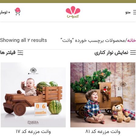
0
منو
۰
تومان
خانه
محصولات برچسب خورده “وانت”
Showing all 2 results
نمایش نوار کناری
فیلتر ها
وانت مزرعه کد 81
وانت مزرعه کد 17