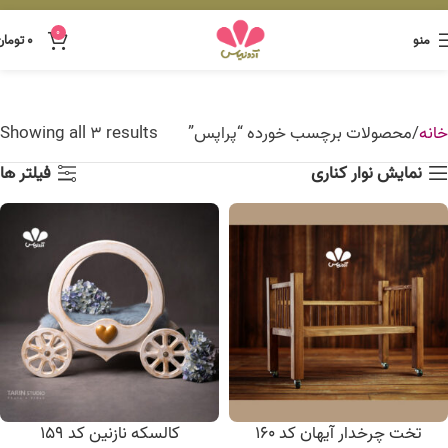
0
منو
۰
تومان
خانه
محصولات برچسب خورده “پراپس”
Showing all 3 results
نمایش نوار کناری
فیلتر ها
تخت چرخدار آیهان کد 160
کالسکه نازنین کد 159