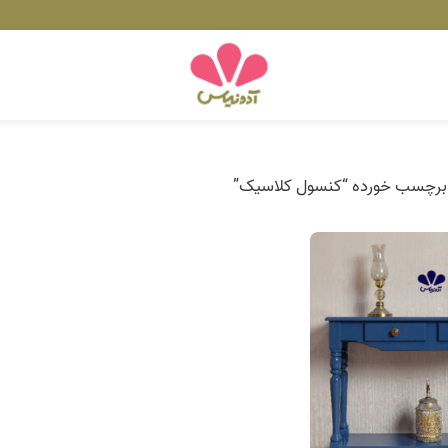
رچسب خورده “کنسول کلاسیک”