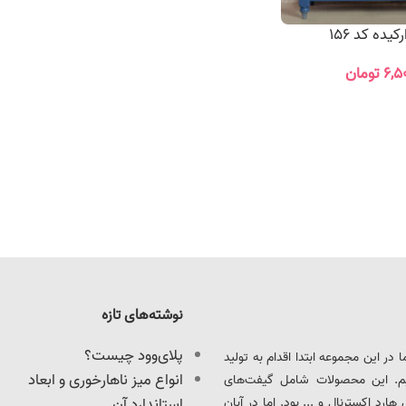
یده کد 156
۶,۵
تومان
نوشته‌های تازه
پلای‌وود چیست؟
ود را آغاز کرد. ما در این مجموعه ابتدا اقدام به تولید
انواع میز ناهارخوری و ابعاد
یم. این محصولات شامل گیفت‌های
د اکسترنال و ... بود. اما در آبان
استاندارد آن