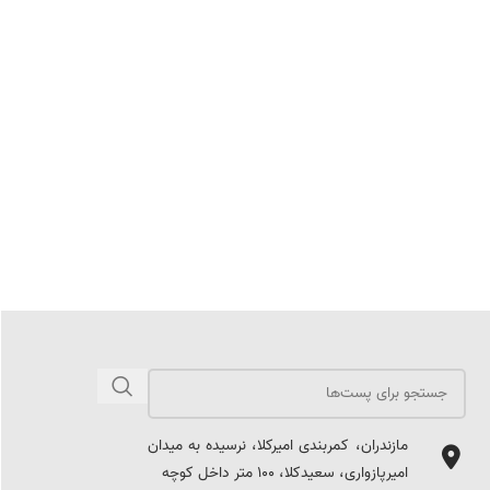
مازندران، کمربندی امیرکلا، نرسیده به میدان
امیرپازواری، سعیدکلا، 100 متر داخل کوچه