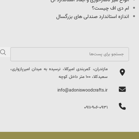
ام دی اف چیست؟
اندازه استاندارد صندلی های بزرگسال
مازندران، کمربندی امیرکلا، نرسیده به میدان امیرپازواری،
سعیدکلا، 100 متر داخل کوچه
info@adoniswoodcrafts.ir
0911-906-0931