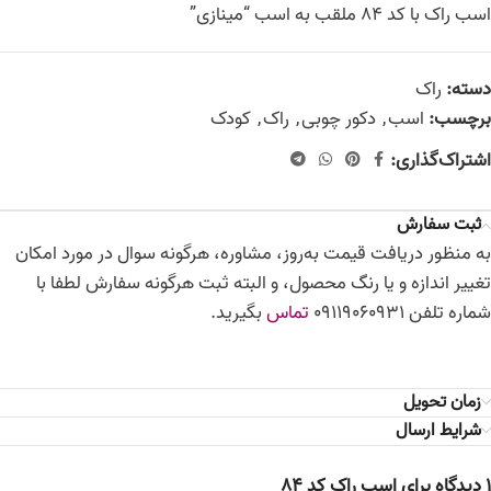
اسب راک با کد 84 ملقب به اسب “مینازی”
دسته:
راک
برچسب:
اسب
,
دکور چوبی
,
راک
,
کودک
اشتراک‌گذاری:
ثبت سفارش
به منظور دریافت قیمت به‌روز، مشاوره، هرگونه سوال در مورد امکان
تغییر اندازه و یا رنگ محصول، و البته ثبت هرگونه سفارش لطفا با
شماره تلفن 09119060931
تماس
بگیرید.
زمان تحویل
شرایط ارسال
1 دیدگاه برای
اسب راک کد 84