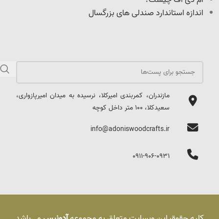
اندازه استاندارد صندلی های بزرگسال
مازندران، کمربندی امیرکلا، نرسیده به میدان امیرپازواری،
سعیدکلا، 100 متر داخل کوچه
info@adoniswoodcrafts.ir
0911-906-0931
کلیه حقوق این وبسایت متعلق به مجموعه
آدونیس
می‌باشد