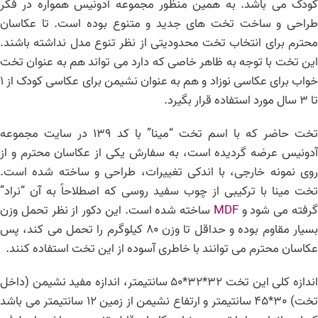
کودک می باشد. به همین منظور مجموعه آدونیس همواره در فکر
طراحی و ساخت تخت های جدید و متنوع بوده است. تا عکاسان
محترم برای انتخاب تخت محدودیتی از نظر تنوع مدل نداشته باشند.
این تخت با توجه به ظاهر خاصی که دارد می تواند هم به عنوان تخت
خواب برای عکاسی نوزاد و هم به عنوان نشیمن برای عکاسی کودک از 1
تا 3 سال مورد استفاده قرار بگیرد.
تخت حاضر که با اسم تخت “مینا” با کد 139 در سایت مجموعه
آدونیس عرضه گردیده است، به سفارش یکی از عکاسان محترم و از
روی نمونه خارجی، با اندکی تغییرات، طراحی و ساخته شده است.
تخت مینا با ترکیبی از چوب سفید روسی که اصطلاحاً به آن “نراد”
رفته می شود و
MDF
ساخته شده است. این دکور از نظر تحمل وزن
بسیار مقاوم بوده و حداقل تا وزن 80 کیلوگرم را تحمل می کند، پس
عکاسان محترم می توانند با خاطری آسوده از این تخت استفاده کنند.
اندازه کلی این تخت 32*32*50 سانتیمتر، اندازه مفید نشیمن (داخل
تخت) 30*45 سانتیمتر و ارتفاع نشیمن از زمین 12 سانتیمتر می باشد