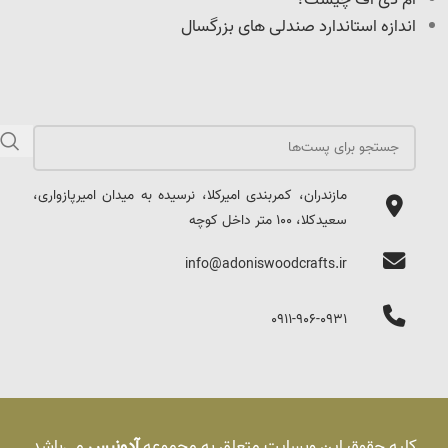
اندازه استاندارد صندلی های بزرگسال
مازندران، کمربندی امیرکلا، نرسیده به میدان امیرپازواری،
سعیدکلا، 100 متر داخل کوچه
info@adoniswoodcrafts.ir
0911-906-0931
کلیه حقوق این وبسایت متعلق به مجموعه
آدونیس
می‌باشد