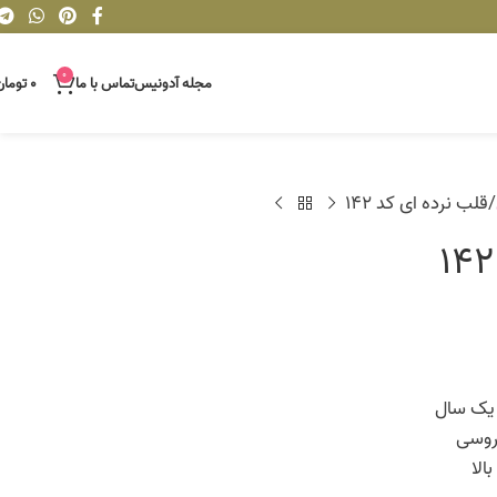
0
مجله آدونیس
تماس با ما
۰
تومان
قلب نرده‌ ای کد 142
 یک سال
روسی
الا