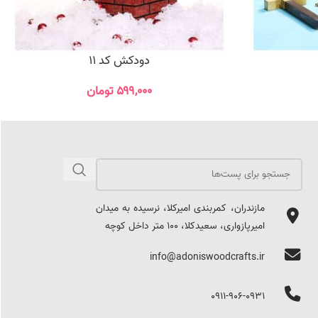
دودکش کد 11
۵۹۹,۰۰۰
تومان
مازندران، کمربندی امیرکلا، نرسیده به میدان
امیرپازواری، سعیدکلا، 100 متر داخل کوچه
info@adoniswoodcrafts.ir
0911-906-0931