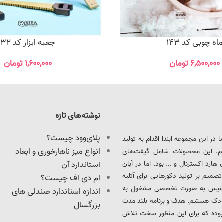
اه چوبی کد 143
جعبه ابزار کد 32
۶,۵۰۰,۰۰۰
تومان
۱,۶۰۰,۰۰۰
تومان
نوشته‌های تازه
پلای‌وود چیست؟
ود را آغاز کرد. ما در این مجموعه ابتدا اقدام به تولید
انواع میز ناهارخوری و ابعاد
یم. این محصولات شامل گیفت‌های
د اکسترنال و ... بود. اما در آبان
استاندارد آن
ت، تصمیم بر تولید دکورهایی برای آتلیه
ام دی اف چیست؟
 آدونیس به صورت تخصصی مشغول به
اندازه استاندارد صندلی های
ودک هستیم. هدف و برنامه بلند مدت
بزرگسال
بوده که برای این منظور سخت تلاش