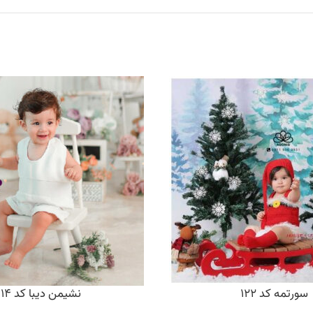
سورتمه کد 122
نشیمن دیبا کد 114