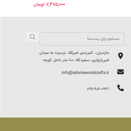
۷,۴۷۵,۰۰۰
تومان
مازندران، کمربندی امیرکلا، نرسیده به میدان
امیرپازواری، سعیدکلا، 100 متر داخل کوچه
info@adoniswoodcrafts.ir
0911-906-0931