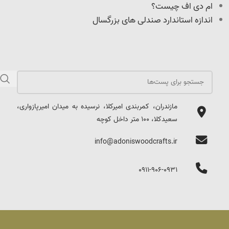
ام دی اف چیست؟
اندازه استاندارد صندلی های بزرگسال
مازندران، کمربندی امیرکلا، نرسیده به میدان امیرپازواری،
سعیدکلا، 100 متر داخل کوچه
info@adoniswoodcrafts.ir
0911-906-0931