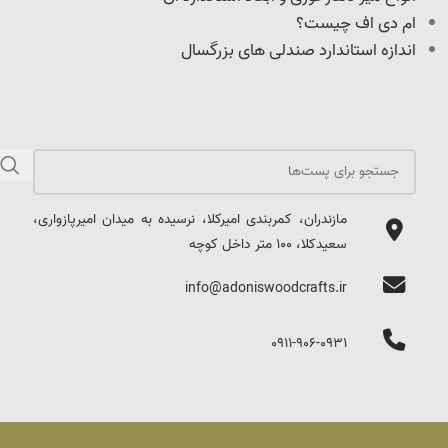
ام دی اف چیست؟
اندازه استاندارد صندلی های بزرگسال
مازندران، کمربندی امیرکلا، نرسیده به میدان امیرپازواری،
سعیدکلا، 100 متر داخل کوچه
info@adoniswoodcrafts.ir
0911-906-0931