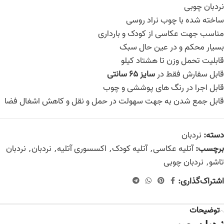
نردبان چوبی
ساخته شده با چوب نراد روسی
مناسب جهت عکاسی از کودک و بارداری
بسیار محکم و در عین حال سبک
قابلیت تحمل وزن تا هشتاد کیلو
قابل سفارش فقط در
سایز 65 سانتی
قابل اجرا در رنگ های پوششی و چوب
قابل جمع شدن به جهت سهولت در حمل و نقل و کاهش اشغال فضا
دسته:
نردبان
برچسب:
آتلیه عکاسی
,
آتلیه کودک
,
اکسسوری آتلیه
,
نردبان
,
نردبان
تاشو
,
نردبان چوبی
اشتراک‌گذاری:
توضیحات