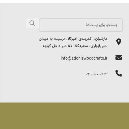
مازندران، کمربندی امیرکلا، نرسیده به میدان
امیرپازواری، سعیدکلا، 100 متر داخل کوچه
info@adoniswoodcrafts.ir
0911-906-0931