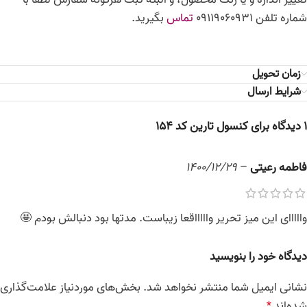
شماره تلفن 09119060931
تماس
بگیرید.
زمان تحویل
شرایط ارسال
1 دیدگاه برای
کنسول تارین کد 154
فاطمه رعیتی
–
1400/12/29
وااااای این میز تحریر واااااقعا زیباست. مدتها بود دنبالش بودم 🤩
دیدگاه خود را بنویسید
نشانی ایمیل شما منتشر نخواهد شد.
بخش‌های موردنیاز علامت‌گذاری
شده‌اند
*