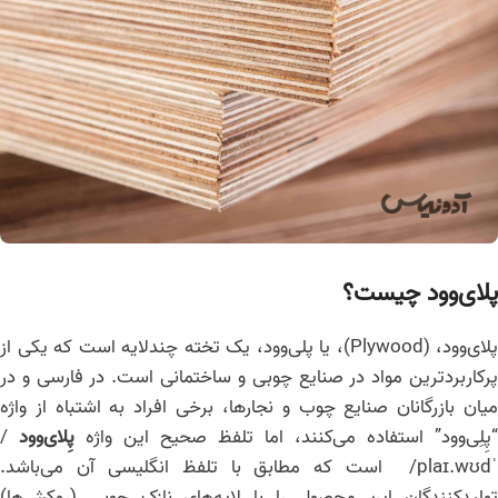
پلای‌وود چیست؟
پلای‌وود، (Plywood)، یا پلی‌وود، یک تخته چندلایه است که یکی از
پرکاربردترین مواد در صنایع چوبی و ساختمانی است. در فارسی و در
میان بازرگانان صنایع چوب و نجارها، برخی افراد به اشتباه از واژه
“پِلِی‌وود” استفاده می‌کنند، اما تلفظ صحیح این واژه
پِلای‌وود
/
ˈplaɪ.wʊd/ است که مطابق با تلفظ انگلیسی آن می‌باشد.
تولیدکنندگان این محصول را با لایه‌های نازک چوبی (روکش‌ها)