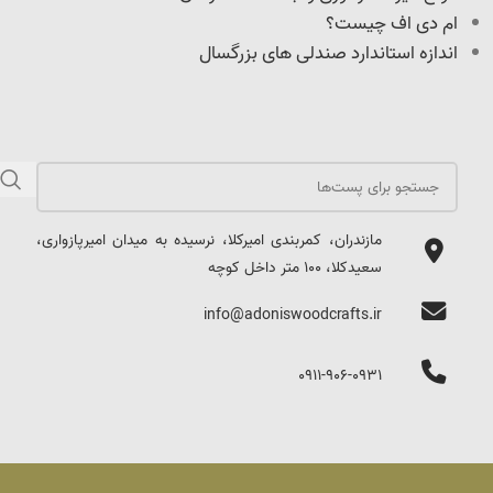
ام دی اف چیست؟
اندازه استاندارد صندلی های بزرگسال
مازندران، کمربندی امیرکلا، نرسیده به میدان امیرپازواری،
سعیدکلا، 100 متر داخل کوچه
info@adoniswoodcrafts.ir
0911-906-0931