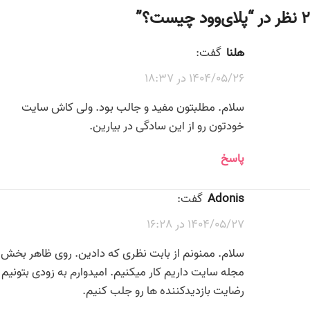
2 نظر در “
پلای‌وود چیست؟
”
هلنا
گفت:
1404/05/26 در 18:37
سلام. مطلبتون مفید و جالب بود. ولی کاش سایت
خودتون رو از این سادگی در بیارین.
پاسخ
Adonis
گفت:
1404/05/27 در 16:28
سلام. ممنونم از بابت نظری که دادین. روی ظاهر بخش
مجله سایت داریم کار میکنیم. امیدوارم به زودی بتونیم
رضایت بازدیدکننده ها رو جلب کنیم.