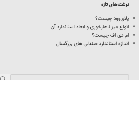
نوشته‌های تازه
پلای‌وود چیست؟
انواع میز ناهارخوری و ابعاد استاندارد آن
ام دی اف چیست؟
اندازه استاندارد صندلی های بزرگسال
مازندران، کمربندی امیرکلا، نرسیده به میدان امیرپازواری،
سعیدکلا، 100 متر داخل کوچه
info@adoniswoodcrafts.ir
0911-906-0931