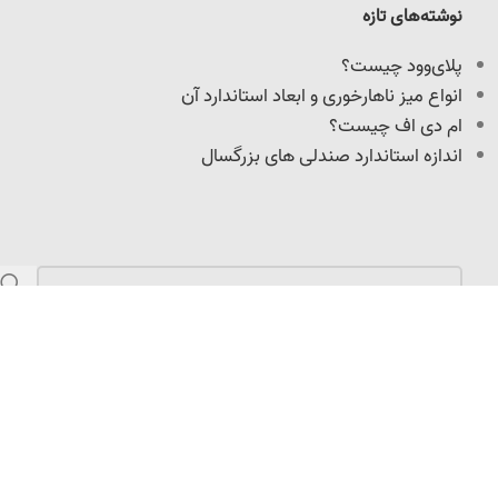
نوشته‌های تازه
پلای‌وود چیست؟
انواع میز ناهارخوری و ابعاد استاندارد آن
ام دی اف چیست؟
اندازه استاندارد صندلی های بزرگسال
مازندران، کمربندی امیرکلا، نرسیده به میدان امیرپازواری،
سعیدکلا، 100 متر داخل کوچه
info@adoniswoodcrafts.ir
0911-906-0931